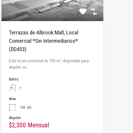
Terrazas de Albrook Mall, Local
Comercial *Sin Intermediarios*
(DD453)
Este local comercial de 105 m², disponible para
alquiler, se…
Baños
1
Área
105
m2
Alquiler
$2,300 Mensual