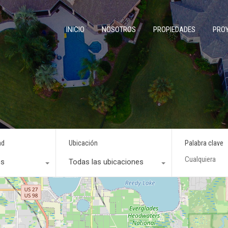
INICIO
NOSOTROS
PROPIEDADES
PRO
ad
Ubicación
Palabra clave
os
Todas las ubicaciones