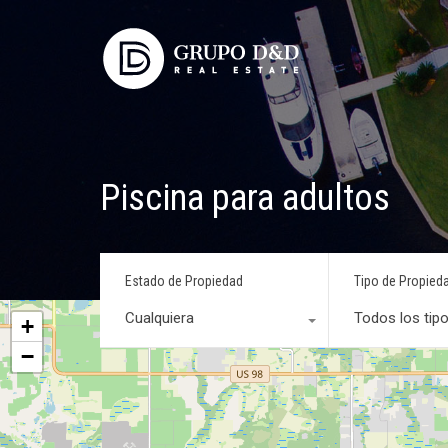
Piscina para adultos
Estado de Propiedad
Tipo de Propied
Cualquiera
Todos los tip
+
−