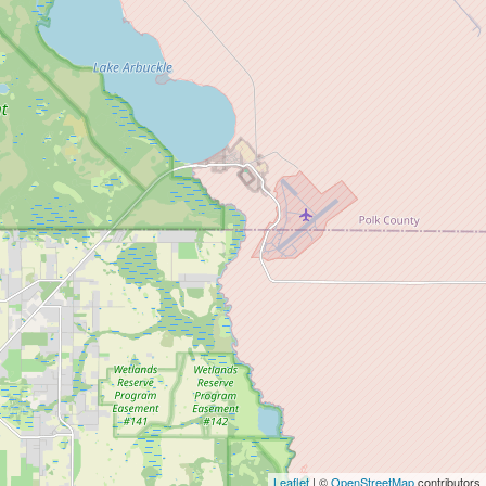
Leaflet
| ©
OpenStreetMap
contributors