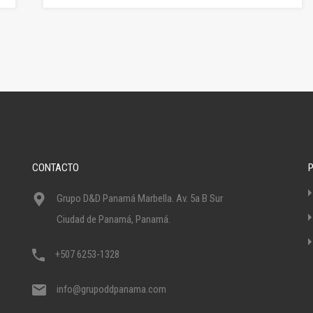
CONTACTO
Grupo D&D Panamá Marbella. Av. 5a B Sur
Ciudad de Panamá, Panamá.
+507 6253-1328
info@grupoddpanama.com