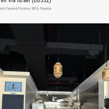
 en Vía Israel (DD552)
Panamá, Panamá Province, 0816, Panama