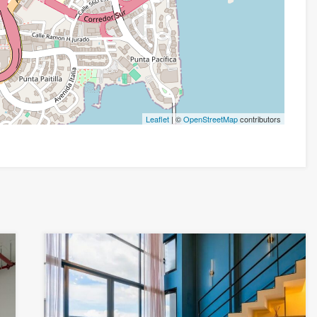
Leaflet
| ©
OpenStreetMap
contributors